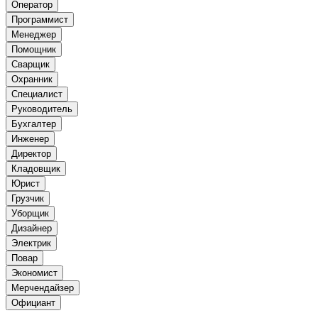
Оператор
Программист
Менеджер
Помощник
Сварщик
Охранник
Специалист
Руководитель
Бухгалтер
Инженер
Директор
Кладовщик
Юрист
Грузчик
Уборщик
Дизайнер
Электрик
Повар
Экономист
Мерчендайзер
Официант