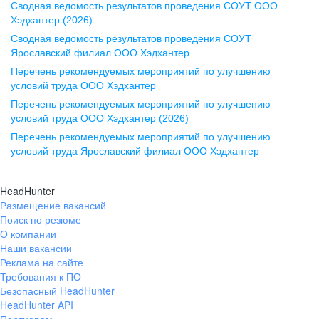
Сводная ведомость результатов проведения СОУТ ООО
ул. Комиссаржевской, д. 10,
Хэдхантер (2026)
офис 1212
Сводная ведомость результатов проведения СОУТ
+7 473 280-05-05
Ярославский филиал ООО Хэдхантер
pr@vrn.hh.ru
Перечень рекомендуемых мероприятий по улучшению
условий труда ООО Хэдхантер
Казань
Перечень рекомендуемых мероприятий по улучшению
ул. Спартаковская, д. 2А, этаж 3,
условий труда ООО Хэдхантер (2026)
помещение 15
Перечень рекомендуемых мероприятий по улучшению
условий труда Ярославский филиал ООО Хэдхантер
+7 843 212-12-50
pr@kzn.hh.ru
HeadHunter
Размещение вакансий
Екатеринбург
Поиск по резюме
ул. Боевых Дружин, стр. 20,
О компании
5 этаж, офис 505, 521
Наши вакансии
Реклама на сайте
+7 343 226-79-99
Требования к ПО
pr@ural.hh.ru
Безопасный HeadHunter
HeadHunter API
Краснодар