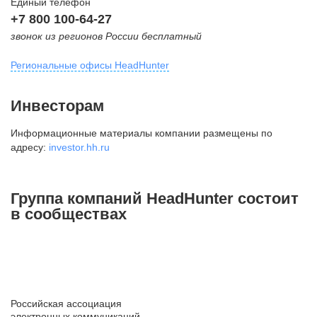
Единый телефон
+7 800 100-64-27
звонок из регионов России бесплатный
Региональные офисы HeadHunter
Москва
Инвесторам
внутригородская территория
Информационные материалы компании размещены по
Муниципальный округ Тверской,
адресу:
investor.hh.ru
2-я Брестская ул., д. 48,
помещение 25
+7 495 974-64-27
Группа компаний HeadHunter состоит
+7 495 980-64-27
в сообществах
+7 495 134-92-24
press@hh.ru
Санкт-Петербург
ул. Жуковского, д. 19, особняк
Российская ассоциация
Юргенса, 4 этаж
электронных коммуникаций