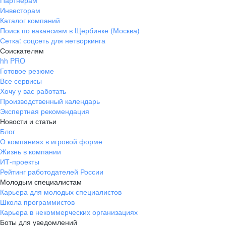
Партнерам
Инвесторам
ул. Янковского, д. 169, 7 этаж,
Каталог компаний
706 каб.
Поиск по вакансиям в Щербинке (Москва)
+7 861 205-55-57
Сетка: соцсеть для нетворкинга
pr@krd.hh.ru
Соискателям
hh PRO
Готовое резюме
Владивосток
Все сервисы
пер. Ланинский д. 4, офис 3.4
Хочу у вас работать
Производственный календарь
+7 423 202-33-28
Экспертная рекомендация
pr@dv.hh.ru
Новости и статьи
Блог
Новосибирск
О компаниях в игровой форме
Жизнь в компании
ул. Большевистская, д. 35,
ИТ-проекты
помещение 21
Рейтинг работодателей России
+7 383 207-94-64
Молодым специалистам
Карьера для молодых специалистов
pr@nsk.hh.ru
Школа программистов
Карьера в некоммерческих организациях
Минск
Боты для уведомлений