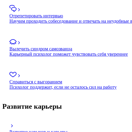
Отрепетировать интервью
Научим проходить собеседование и отвечать на неудобные
Вылечить синдром самозванца
Карьерный психолог поможет чувствовать себя увереннее
Справиться с выгоранием
Психолог поддержит, если не осталось сил на работу
Развитие карьеры
Развитие навыков и карьеры