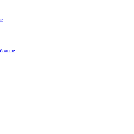
ре
 больше