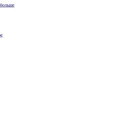
 больше
ре