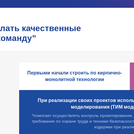
елать качественные
команду”
Первыми начали строить по кирпично-
монолитной технологии
При реализации своих проектов испол
моделирования (ТИМ моде
*помогает осуществлять контроль проектирования,
требования по охране труда и техники безопаснос
издержки при реали