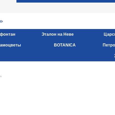
»
 фонтан
Эталон на Неве
Царс
амоцветы
BOTANICA
Петро
»