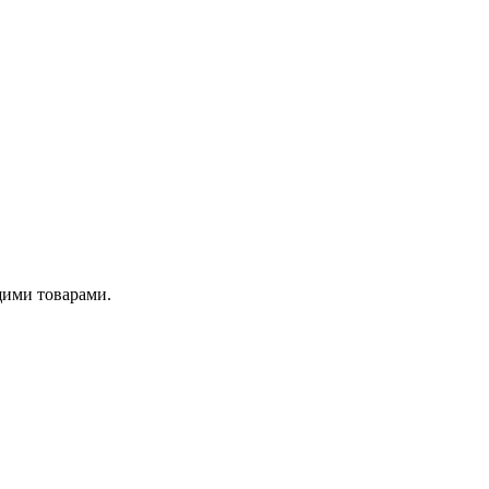
мией, расходными и сопутствующими товарами.