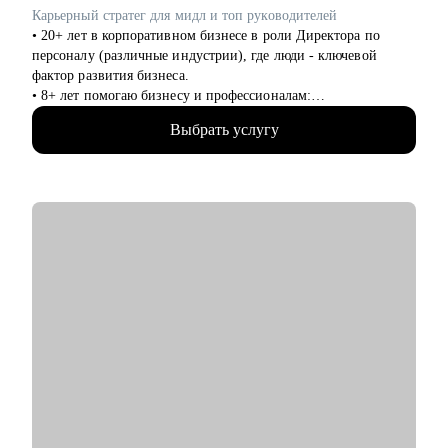
выйти на международный рынок.
Карьерный стратег для мидл и топ руководителей
• 20+ лет в корпоративном бизнесе в роли Директора по
персоналу (различные индустрии), где люди - ключевой
фактор развития бизнеса.
• 8+ лет помогаю бизнесу и профессионалам:
консультирование в сфере карьеры и управления персоналом,
Выбрать услугу
менторинг.
• Сертифицированный карьерный консультант/коуч, 7000+
карьерных консультаций, 8000+ продающих резюме.
С чем могу помочь:
• Выбор эффективной стратегии и тактики поведения на
рынке труда для руководителя
• Комплексный анализ компетенций и профессионального
опыта, их оценка относительно текущих требований рынка
• Профессиональная «упаковка» опыта в резюме, акцент на
ключевых достижениях и чёткое позиционирование вашей
ценности для работодателя
• Анализ перспективных отраслей: где востребованы ваши
компетенции
• Помощь в смене формата занятости (бизнес ↔ найм) с
учётом карьерных и финансовых аспектов.