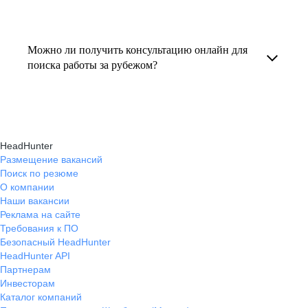
резюме под международные стандарты
текущем месте работы и о том, кому он будет
Профессиональная помощь в поиске работы
и рекомендации по прохождению интервью.
полезен, с какими запросами работает.
за границей включает подготовку резюме
Можно ли получить консультацию онлайн для
Вы точно найдёте того, кто вам нужен!
на иностранном языке, подбор вакансий,
поиска работы за рубежом?
адаптацию к международному рынку труда
Да, карьерные эксперты hh.ru оказывают
и советы по успешному трудоустройству.
помощь в поиске работы за границей онлайн,
помогая выбрать страну, вакансию, а также
HeadHunter
эффективно пройти все этапы собеседования.
Размещение вакансий
Поиск по резюме
О компании
Наши вакансии
Реклама на сайте
Требования к ПО
Безопасный HeadHunter
HeadHunter API
Партнерам
Инвесторам
Каталог компаний