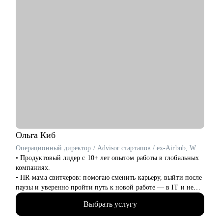
• Начинающим менеджерам с командой в подчинении.
• Компаниям, выстраивающим процесс рекрутмента с нуля.
Ольга
Киб
Операционный директор / Advisor стартапов / ex-Airbnb, WeWork, Яндекс
• Продуктовый лидер с 10+ лет опытом работы в глобальных
компаниях.
• HR-мама свитчеров: помогаю сменить карьеру, выйти после
паузы и уверенно пройти путь к новой работе — в IT и не
только.
Выбрать услугу
• Моя цель — не просто оффер, а уверенность на каждом
этапе.