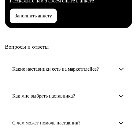
Расскажите нам о своем опыте в анкете
Заполнить анкету
Вопросы и ответы
Какие наставники есть на маркетплейсе?
Карьерные наставники — это HR-
специалисты, карьерные консультанты,
Как мне выбрать наставника?
психологи, резюмерайтеры и менторы.
Умный поиск поможет в три клика выбрать
Менторы работают в ИТ, дизайне, других
наставника для достижения вашей цели.
С чем может помочь наставник?
узкоспециализированных сферах. Они
помогут прокачать навыки, построить