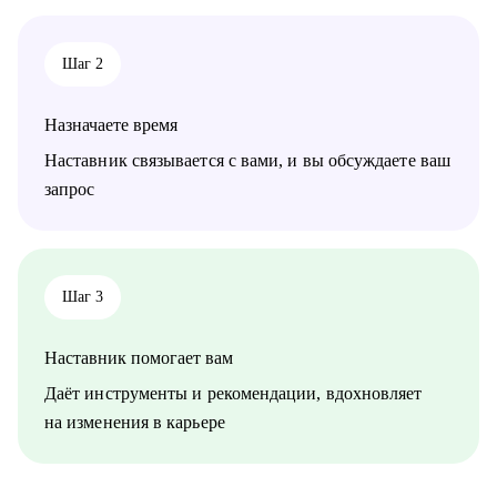
• Стратегия релокации в Европу: как выбрать страну, где
искать вакансии, на что обращать внимание
Шаг 2
Кому могу помочь:
• QA, аналитики (бизнес + системные)
• Разработчики
Назначаете время
• Project/Product-менеджеры
Наставник связывается с вами, и вы обсуждаете ваш
запрос
Шаг 3
Наставник помогает вам
Даёт инструменты и рекомендации, вдохновляет
на изменения в карьере