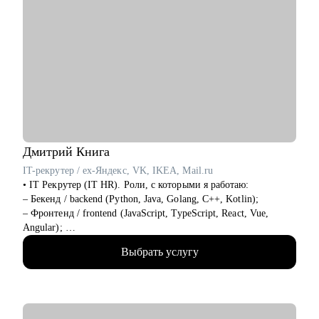
Дмитрий
Книга
IT-рекрутер / ex-Яндекс, VK, IKEA, Mail.ru
• IT Рекрутер (IT HR). Роли, с которыми я работаю:
– Бекенд / backend (Python, Java, Golang, C++, Kotlin);
– Фронтенд / frontend (JavaScript, TypeScript, React, Vue,
Angular);
– Фуллстек / fullstack (React, Node.js, Python, PostgreSQL,
Выбрать услугу
Docker, CI CD);
– Мобильная разработка (iOS и Android: Swift, Kotlin, Java);
– QA / Тестирование (Manual и Automation: Java, Python,
Selenium, Cypress, Postman, k6);
– DevOps, SRE, Embedded, Linux, облака: AWS, GCP, Azure;