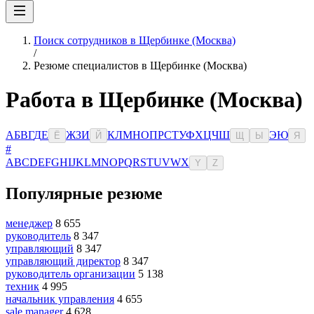
Поиск сотрудников в Щербинке (Москва)
/
Резюме специалистов в Щербинке (Москва)
Работа в Щербинке (Москва)
А
Б
В
Г
Д
Е
Ж
З
И
К
Л
М
Н
О
П
Р
С
Т
У
Ф
Х
Ц
Ч
Ш
Э
Ю
Ё
Й
Щ
Ы
Я
#
A
B
C
D
E
F
G
H
I
J
K
L
M
N
O
P
Q
R
S
T
U
V
W
X
Y
Z
Популярные резюме
менеджер
8 655
руководитель
8 347
управляющий
8 347
управляющий директор
8 347
руководитель организации
5 138
техник
4 995
начальник управления
4 655
sale manager
4 628